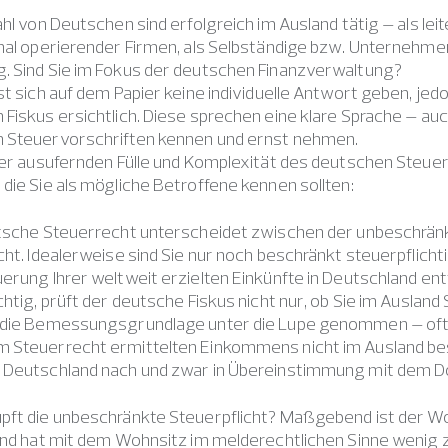
ahl von Deutschen sind erfolgreich im Ausland tätig – als le
nal operierender Firmen, als Selbständige bzw. Unternehmer.
. Sind Sie im Fokus der deutschen Finanzverwaltung?
st sich auf dem Papier keine individuelle Antwort geben, jed
Fiskus ersichtlich. Diese sprechen eine klare Sprache – auc
 Steuervorschriften kennen und ernst nehmen.
ier ausufernden Fülle und Komplexität des deutschen Steuer
die Sie als mögliche Betroffene kennen sollten:
utsche Steuerrecht unterscheidet zwischen der unbeschrän
cht. Idealerweise sind Sie nur noch beschränkt steuerpflicht
erung Ihrer weltweit erzielten Einkünfte in Deutschland ent
chtig, prüft der deutsche Fiskus nicht nur, ob Sie im Ausland
 die Bemessungsgrundlage unter die Lupe genommen – oft m
 Steuerrecht ermittelten Einkommens nicht im Ausland best
 Deutschland nach und zwar in Übereinstimmung mit dem
pft die unbeschränkte Steuerpflicht? Maßgebend ist der Wo
und hat mit dem Wohnsitz im melderechtlichen Sinne wenig 