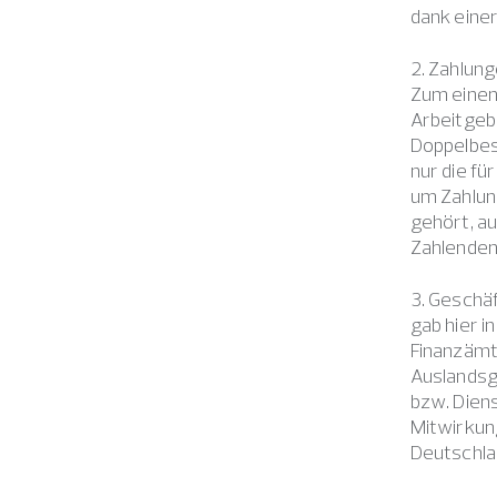
dank eine
2. Zahlung
Zum einen 
Arbeitgebe
Doppelbest
nur die fü
um Zahlun
gehört, au
Zahlenden
3. Geschä
gab hier i
Finanzämt
Auslandsge
bzw. Diens
Mitwirkun
Deutschla