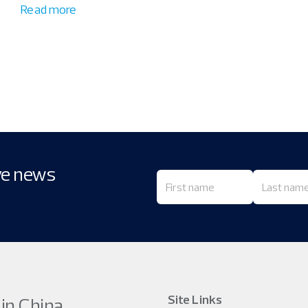
Read more
ive news
Site Links
 in China