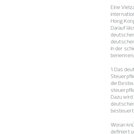
Eine Vielz
internatio
Hong Kong
Darauf läs
deutschen 
deutschen
In der sch
benennen, 
1. Das de
Steuerpfli
die Besteu
steuerpfli
Dazu wird
deutschem
besteuert
Woran knü
definiert 