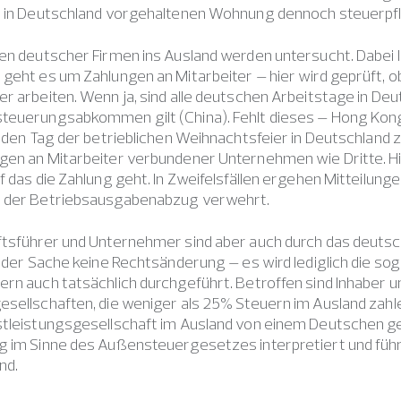
r in Deutschland vorgehaltenen Wohnung dennoch steuerpfli
en deutscher Firmen ins Ausland werden untersucht. Dabei la
geht es um Zahlungen an Mitarbeiter – hier wird geprüft, o
r arbeiten. Wenn ja, sind alle deutschen Arbeitstage in Deut
euerungsabkommen gilt (China). Fehlt dieses – Hong Kong –
r den Tag der betrieblichen Weihnachtsfeier in Deutschland
gen an Mitarbeiter verbundener Unternehmen wie Dritte. Hi
f das die Zahlung geht. In Zweifelsfällen ergehen Mitteilung
 der Betriebsausgabenabzug verwehrt.
ftsführer und Unternehmer sind aber auch durch das deuts
n der Sache keine Rechtsänderung – es wird lediglich die 
ern auch tatsächlich durchgeführt. Betroffen sind Inhaber 
sellschaften, die weniger als 25% Steuern im Ausland zahle
tleistungsgesellschaft im Ausland von einem Deutschen gefüh
g im Sinne des Außensteuergesetzes interpretiert und füh
nd.