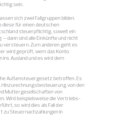
chtig sein.
ssen sich zwei Fallgruppen bilden.
b diese für einen deutschen
schland steuerpflichtig, soweit ein
 dann sind alle Einkünfte und nicht
 zu versteuern. Zum anderen geht es
er wird geprüft, wem das Konto
en ins Ausland und es wird dem
che Außensteuergesetz betroffen. Es
sog. Hinzurechnungsbesteuerung von den
und Muttergesellschaften von
n. Wird beispielsweise die Vertriebs-
rt, so wird dies als Fall der
rt zu Steuernachzahlungen in