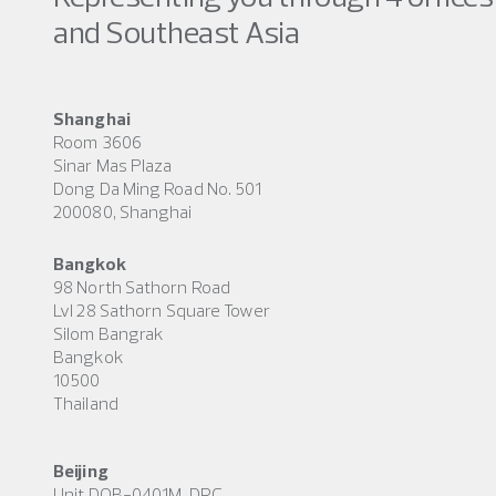
and Southeast Asia
Shanghai
Room 3606
Sinar Mas Plaza
Dong Da Ming Road No. 501
200080, Shanghai
Bangkok
98 North Sathorn Road
Lvl 28 Sathorn Square Tower
Silom Bangrak
Bangkok
10500
Thailand
Beijing
Unit DOB-0401M, DRC