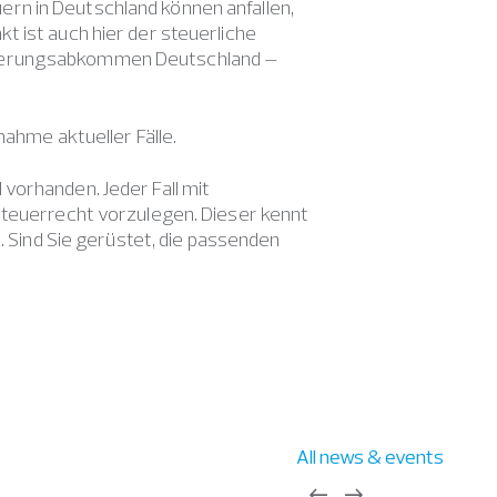
rn in Deutschland können anfallen,
t ist auch hier der steuerliche
euerungsabkommen Deutschland –
nahme aktueller Fälle.
vorhanden. Jeder Fall mit
Steuerrecht vorzulegen. Dieser kennt
n. Sind Sie gerüstet, die passenden
All news & events
west
east