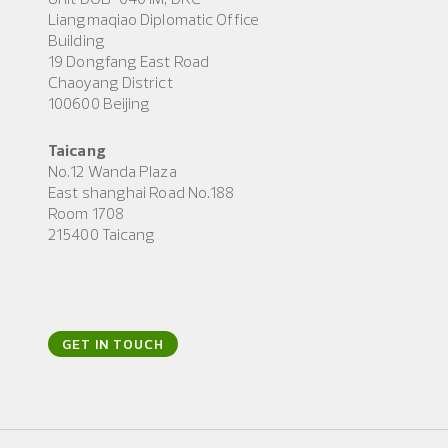
Liangmaqiao Diplomatic Office
Building
19 Dongfang East Road
Chaoyang District
100600 Beijing
Taicang
No.12 Wanda Plaza
East shanghai Road No.188
Room 1708
215400 Taicang
GET IN TOUCH