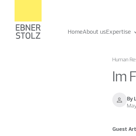
Home
About us
Expertise
Human Res
Im 
By 
person
May
Guest Art