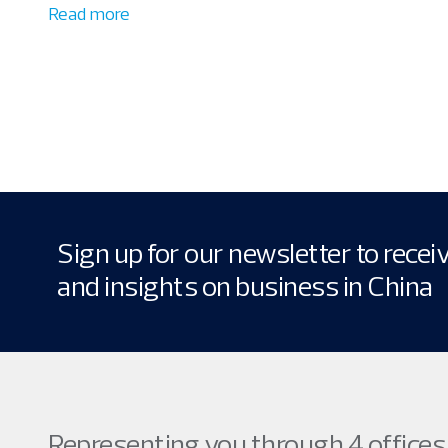
Read more
Sign up for our newsletter to rece
and insights on business in China
Representing you through 4 offices