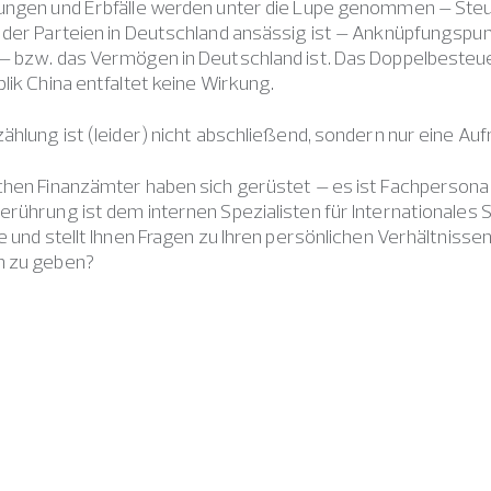
ungen und Erbfälle werden unter die Lupe genommen – Steue
der Parteien in Deutschland ansässig ist – Anknüpfungspunk
– bzw. das Vermögen in Deutschland ist. Das Doppelbest
lik China entfaltet keine Wirkung.
ählung ist (leider) nicht abschließend, sondern nur eine Auf
hen Finanzämter haben sich gerüstet – es ist Fachpersonal 
rührung ist dem internen Spezialisten für Internationales 
e und stellt Ihnen Fragen zu Ihren persönlichen Verhältnisse
 zu geben?