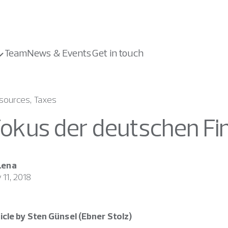
Team
News & Events
Get in touch
ources, Taxes
Fokus der deutschen F
Lena
 11, 2018
icle by Sten Günsel (Ebner Stolz)