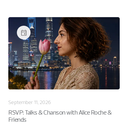
event
September 11, 2026
RSVP: Talks & Chanson with Alice Roche &
Friends