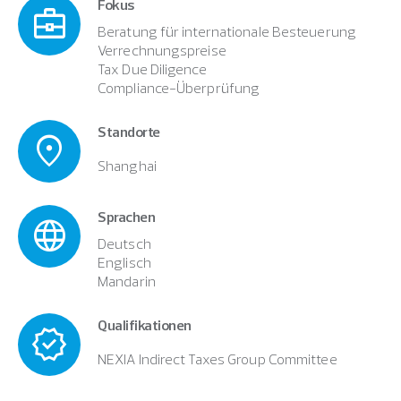
Fokus
business_center
Beratung für internationale Besteuerung
Verrechnungspreise
Tax Due Diligence
Compliance-Überprüfung
Standorte
location_on
Shanghai
Sprachen
language
Deutsch
Englisch
Mandarin
Qualifikationen
new_releases
NEXIA Indirect Taxes Group Committee