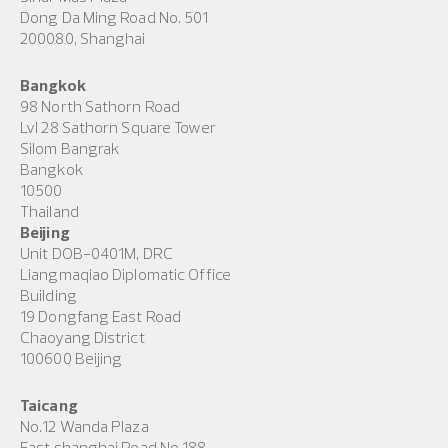
Dong Da Ming Road No. 501
200080, Shanghai
Bangkok
98 North Sathorn Road
Lvl 28 Sathorn Square Tower
Silom Bangrak
Bangkok
10500
Thailand
Beijing
Unit DOB-0401M, DRC
Liangmaqiao Diplomatic Office
Building
19 Dongfang East Road
Chaoyang District
100600 Beijing
Taicang
No.12 Wanda Plaza
East shanghai Road No.188