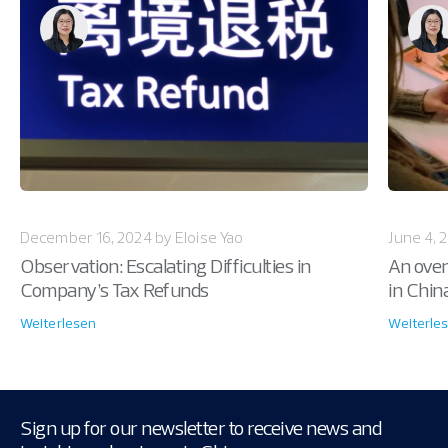
December 16, 2024 by Eloise Yao
June 4, 
Observation: Escalating Difficulties in
An over
Company’s Tax Refunds
in Chin
Weiterlesen
Weiterle
Sign up for our newsletter to receive news and